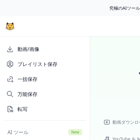
究極のAIツー
動画/画像
プレイリスト保存
一括保存
万能保存
転写
動画ダウンロ
AI ツール
New
YouTube を