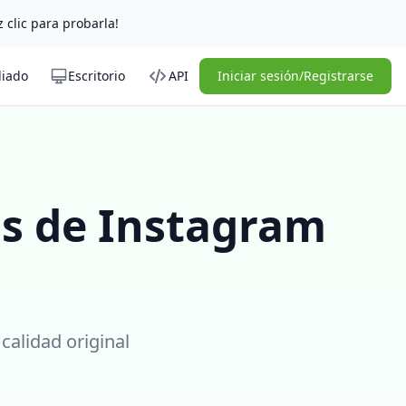
z clic para probarla!
liado
Escritorio
API
Iniciar sesión/Registrarse
s de Instagram
calidad original